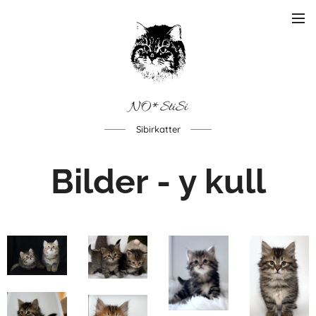
NO*StiSi
Sibirkatter
Bilder - y kull