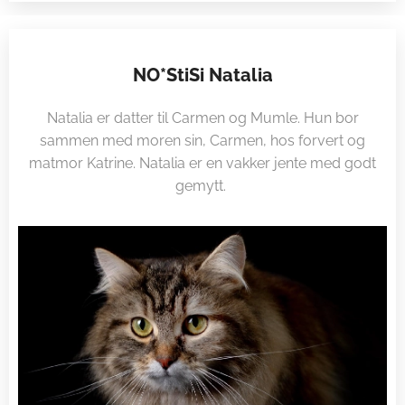
NO*StiSi Natalia
Natalia er datter til Carmen og Mumle. Hun bor
sammen med moren sin, Carmen, hos forvert og
matmor Katrine. Natalia er en vakker jente med godt
gemytt.