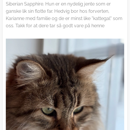
Siberian Sapphire. Hun er en nydelig jente som er
ganske lik sin flotte far. Hedvig bor hos forverten,
Karianne med familie og de er minst like "kattegal" som
oss. Takk for at dere tar så godt vare på henne