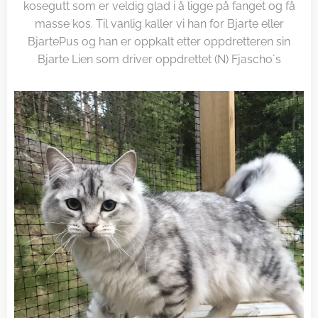
kosegutt som er veldig glad i å ligge på fanget og få
masse kos. Til vanlig kaller vi han for Bjarte eller
BjartePus og han er oppkalt etter oppdretteren sin
Bjarte Lien som driver oppdrettet (N) Fjascho´s