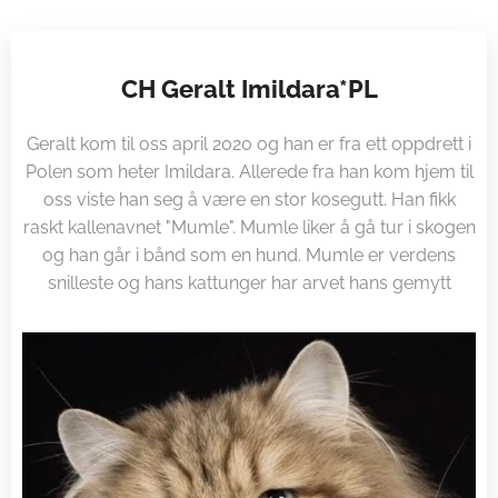
CH Geralt Imildara*PL
Geralt kom til oss april 2020 og han er fra ett oppdrett i
Polen som heter Imildara. Allerede fra han kom hjem til
oss viste han seg å være en stor kosegutt. Han fikk
raskt kallenavnet "Mumle". Mumle liker å gå tur i skogen
og han går i bånd som en hund. Mumle er verdens
snilleste og hans kattunger har arvet hans gemytt