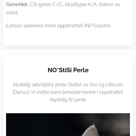
Genetikk:
CS-gene C/C, blodtype A/A, bærer av
solid
Łotson sameies med oppdrettet (N) Fjascho
NO*StiSi Perle
Nydelig sølvtabby jente. Datter av Sol og LilleLeo
(Darius). Vi måtte bare beholde henne i oppdrettet.
Nydelig fin jente