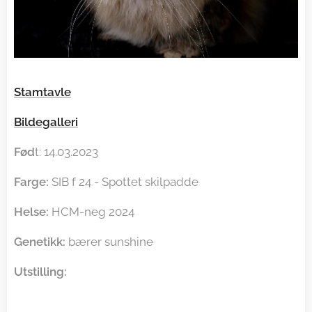
Stamtavle
Bildegalleri
Fød
t: 14.03.2023
Farge:
SIB f 24 - Spottet skilpadde
Helse:
HCM-neg 2024
Genetikk:
bærer sunshine
Utstilling: