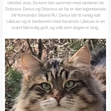
oktober 2021. Da kom han sammen med søsteren sin
Dobrava. Darius og Dobrava sin far er den legendariske
JW Komandor Sibaris*RU. Darius blir til vanlig kalt
LilleLeo og er bestevenn med Karamzin. LilleLeo er en
svært tålmodig gutt, og snill som dagen er lang.