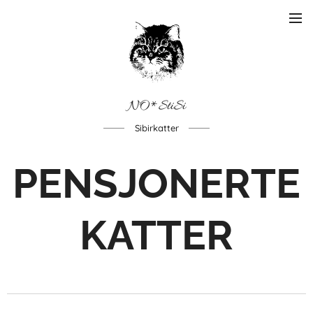
NO*StiSi
Sibirkatter
PENSJONERTE
KATTER