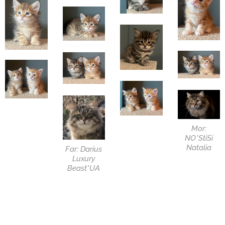
Mor:
NO*StiSi
Natalia
Far: Darius
Luxury
Beast*UA